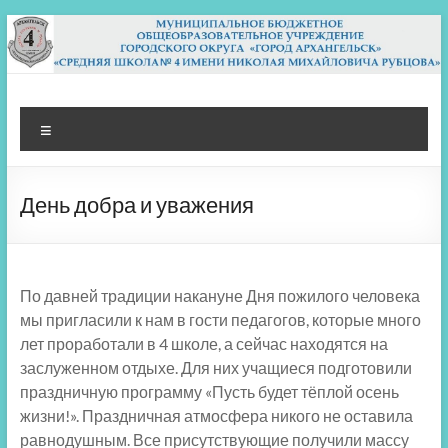
Перейти
к
содержимому
МБОУ СШ 4
Архангельск
Меню
День добра и уважения
По давней традиции накануне Дня пожилого человека
мы пригласили к нам в гости педагогов, которые много
лет проработали в 4 школе, а сейчас находятся на
заслуженном отдыхе. Для них учащиеся подготовили
праздничную программу «Пусть будет тёплой осень
жизни!». Праздничная атмосфера никого не оставила
равнодушным. Все присутствующие получили массу