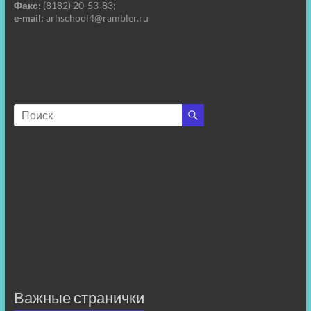
Факс:
(8182) 20-53-83;
e-mail:
arhschool4@rambler.ru
Важные странички