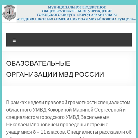
Перейти
к
содержимому
МБОУ СШ 4
Архангельск
Меню
ОБАЗОВАТЕЛЬНЫЕ
ОРГАНИЗАЦИИ МВД РОССИИ
В рамках недели правовой грамотности специалистом
областного УМВД Кокориной Мариной Сергеевной и
специалистом городского УМВД Васильевым
Николаем Ивановичем проведены встречи с
учащимися 8 – 11 классов. Специалисты рассказали об