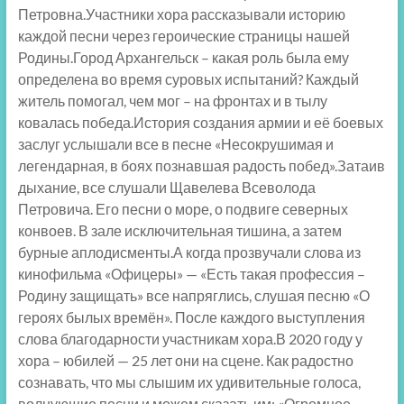
Петровна.Участники хора рассказывали историю
каждой песни через героические страницы нашей
Родины.Город Архангельск – какая роль была ему
определена во время суровых испытаний? Каждый
житель помогал, чем мог – на фронтах и в тылу
ковалась победа.История создания армии и её боевых
заслуг услышали все в песне «Несокрушимая и
легендарная, в боях познавшая радость побед».Затаив
дыхание, все слушали Щавелева Всеволода
Петровича. Его песни о море, о подвиге северных
конвоев. В зале исключительная тишина, а затем
бурные аплодисменты.А когда прозвучали слова из
кинофильма «Офицеры» — «Есть такая профессия –
Родину защищать» все напряглись, слушая песню «О
героях былых времён». После каждого выступления
слова благодарности участникам хора.В 2020 году у
хора – юбилей — 25 лет они на сцене. Как радостно
сознавать, что мы слышим их удивительные голоса,
волнующие песни и можем сказать им: «Огромное