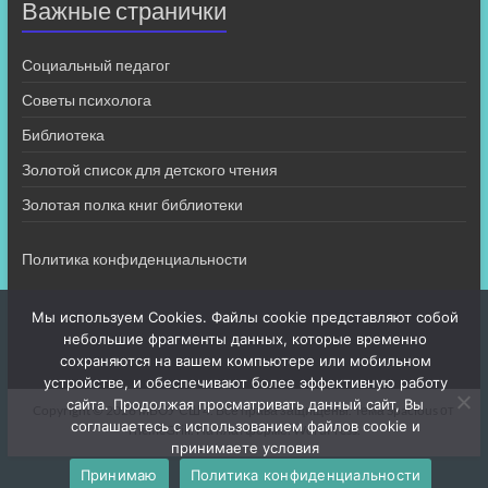
Важные странички
Социальный педагог
Советы психолога
Библиотека
Золотой список для детского чтения
Золотая полка книг библиотеки
Политика конфиденциальности
Мы используем Cookies. Файлы cookie представляют собой
небольшие фрагменты данных, которые временно
сохраняются на вашем компьютере или мобильном
устройстве, и обеспечивают более эффективную работу
сайта. Продолжая просматривать данный сайт, Вы
Copyright © 2026
МБОУ СШ 4
. Все права защищены. Тема
Spacious
от
соглашаетесь с использованием файлов cookie и
ThemeGrill. На платформе:
WordPress
.
принимаете условия
Принимаю
Политика конфиденциальности