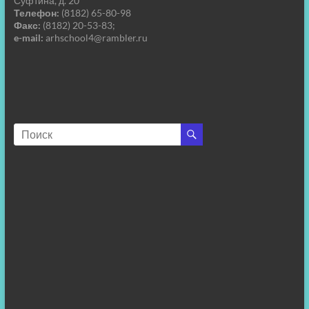
Суфтина, д. 20
Телефон:
(8182) 65-80-98
Факс:
(8182) 20-53-83;
e-mail:
arhschool4@rambler.ru