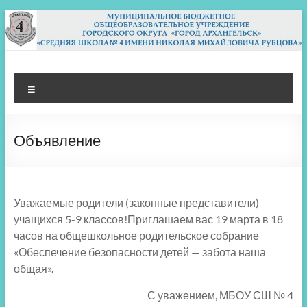
Перейти
к
содержимому
МБОУ СШ 4
Архангельск
Меню
Объявление
Уважаемые родители (законные представители)
учащихся 5-9 классов!Приглашаем вас 19 марта в 18
часов на общешкольное родительское собрание
«Обеспечение безопасности детей — забота наша
общая».
С уважением, МБОУ СШ № 4