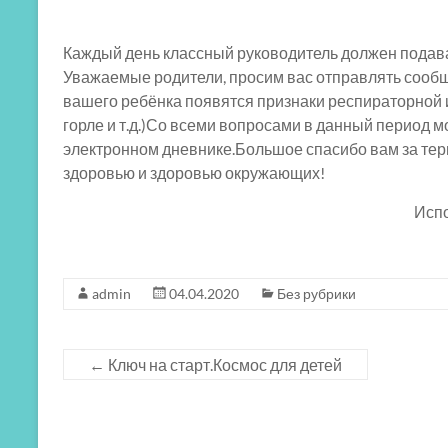
Каждый день классный руководитель должен подав
Уважаемые родители, просим вас отправлять сообще
вашего ребёнка появятся признаки респираторной
горле и т.д.)Со всеми вопросами в данный период 
электронном дневнике.Большое спасибо вам за тер
здоровью и здоровью окружающих!
Испо
admin
04.04.2020
Без рубрики
←
Ключ на старт.Космос для детей