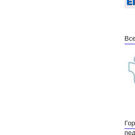
Все
Гор
пед