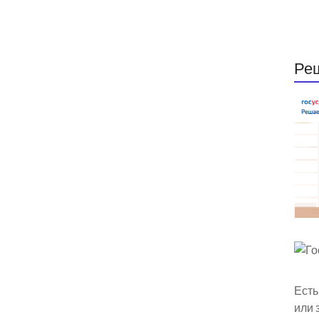
Ре
Есть
или 