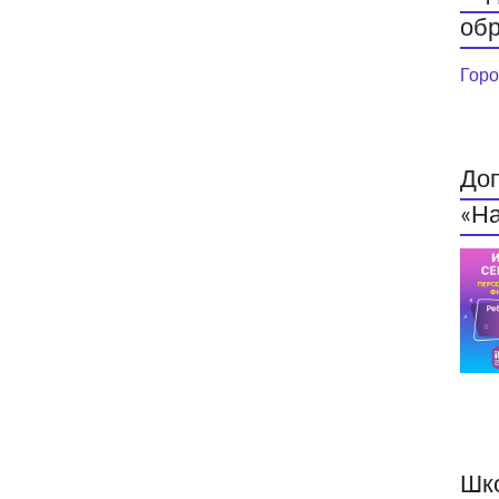
обр
Горо
До
«На
Шк