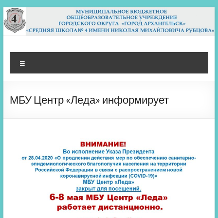
Перейти
к
содержимому
МБОУ СШ 4
Архангельск
Меню
МБУ Центр «Леда» информирует