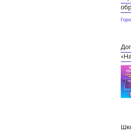
обр
Горо
До
«На
Шк