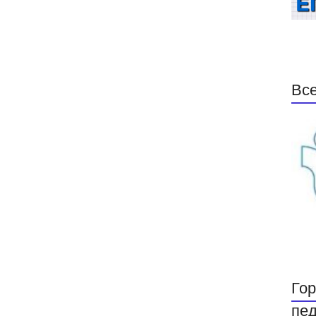
Все
Гор
пед