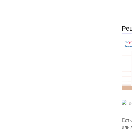
Ре
Есть
или 