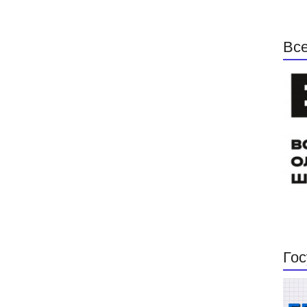
Все
Гос