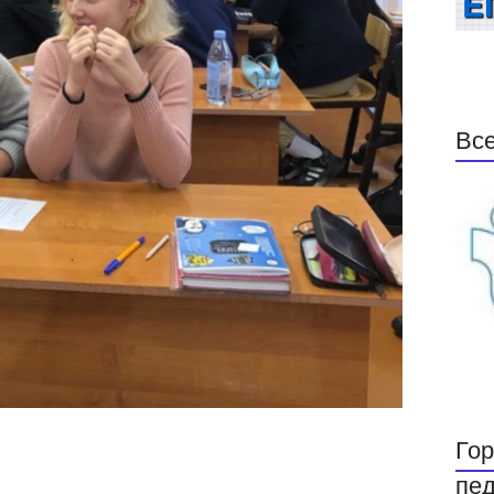
Все
Гор
пед