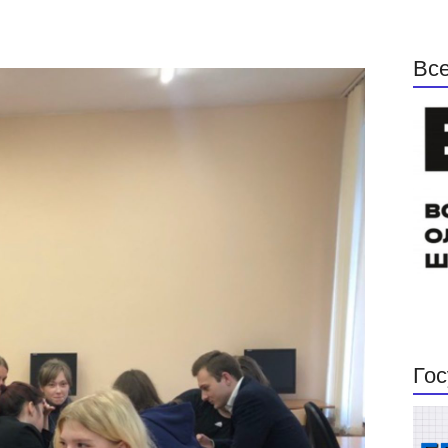
Все
Гос