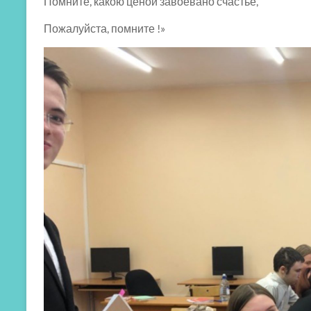
Помните, какою ценой завоевано счастье,
Пожалуйста, помните !»