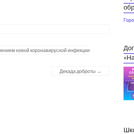
обр
Горо
До
нением новой коронавирусной инфекции
«На
Декада доброты
→
Шк