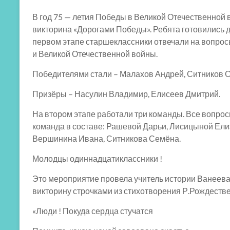
В год 75 — летия Победы в Великой Отечественной 
викторина «Дорогами Победы». Ребята готовились до
первом этапе старшеклассники отвечали на вопро
и Великой Отечественной войны.
Победителями стали – Малахов Андрей, Ситников 
Призёры – Насулин Владимир, Елисеев Дмитрий.
На втором этапе работали три команды. Все вопро
команда в составе: Рашевой Дарьи, Лисицыной Ели
Вершинина Ивана, Ситникова Семёна.
Молодцы одиннадцатиклассники !
Это мероприятие провела учитель истории Ванеева
викторину строчками из стихотворения Р.Рождестве
«Люди ! Покуда сердца стучатся