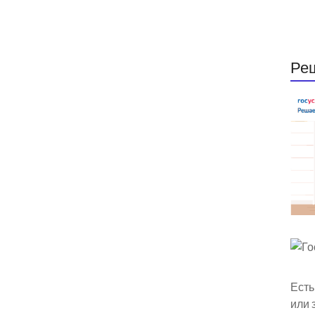
Ре
Есть
или 