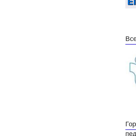
Все
Гор
пед