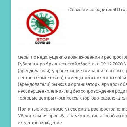
«Уважаемые родители! В го
меры по недопущению возникновения и распростра
Губернатора Архангельской области от 09.12.2020 
(арендодатели), управляющие компании торговых ц
центров (комплексов), помещений в них и иных об
(арендодатели) рынков и организаторы ярмарок обя
несовершеннолетних лиц без сопровождения родит
торговые центры (комплексы), торгово-развлекател
Принятые меры помогут сдержать распространение 
Убедительная просьба к вам: отнестись с особым вн
их местонахождение.