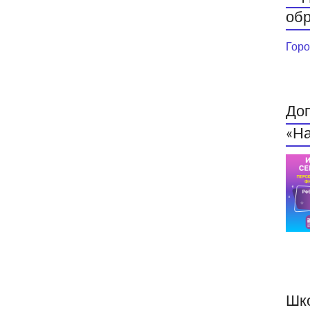
обр
Горо
До
«На
Шк