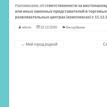
Напоминаем, об о
тветственности за местонахож
или иных законных представителей в торговых 
развлекательных центрах (комплексах) с 15.12.
admin
22.12.2020
Без рубрики
←
Мой город родной
Се