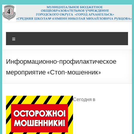
Перейти
к
содержимому
МБОУ СШ 4
Архангельск
Меню
Информационно-профилактическое
мероприятие «Стоп-мошенник»
Сегодня в