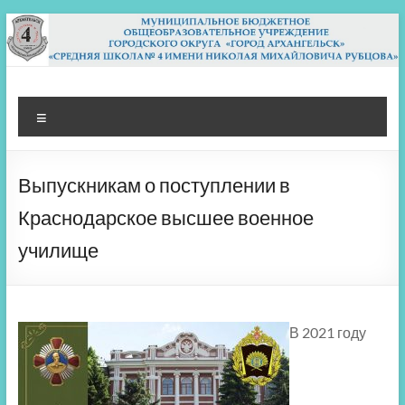
Перейти
к
содержимому
МБОУ СШ 4
Архангельск
Меню
Выпускникам о поступлении в
Краснодарское высшее военное
училище
В 2021 году