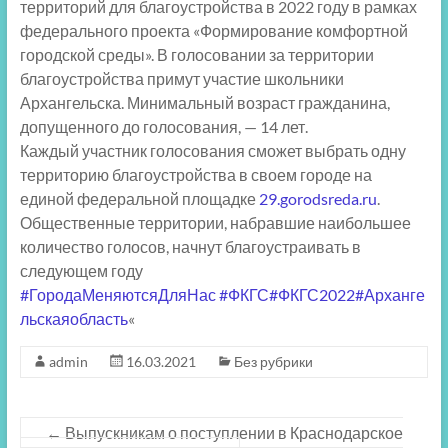
территорий для благоустройства в 2022 году в рамках
федерального проекта «Формирование комфортной
городской среды». В голосовании за территории
благоустройства примут участие школьники
Архангельска. Минимальный возраст гражданина,
допущенного до голосования, — 14 лет.
Каждый участник голосования сможет выбрать одну
территорию благоустройства в своем городе на
единой федеральной площадке
29.gorodsreda.ru
.
Общественные территории, набравшие наибольшее
количество голосов, начнут благоустраивать в
следующем году
#ГородаМеняютсяДляНас
#ФКГС
#ФКГС2022
#Арханге
льскаяобласть
«
admin
16.03.2021
Без рубрики
←
Выпускникам о поступлении в Краснодарское