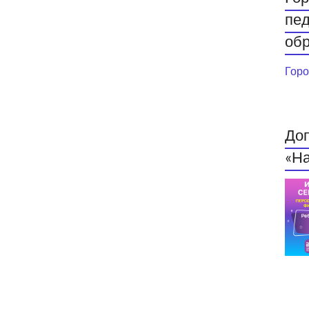
пед
обр
Горо
До
«На