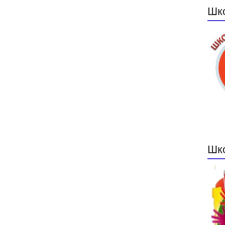
Шк
Шк