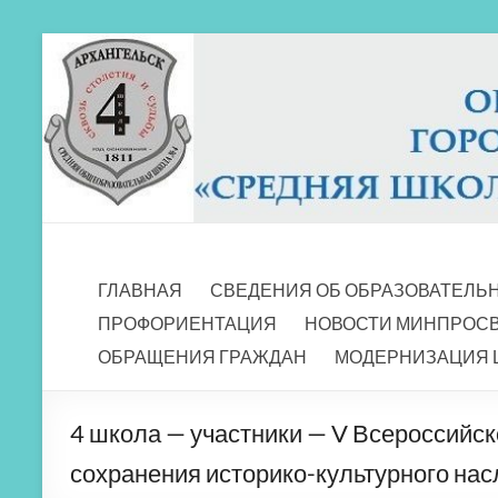
Перейти
к
содержимому
МБОУ СШ 4
Архангельск
ГЛАВНАЯ
СВЕДЕНИЯ ОБ ОБРАЗОВАТЕЛЬ
ПРОФОРИЕНТАЦИЯ
НОВОСТИ МИНПРОС
ОБРАЩЕНИЯ ГРАЖДАН
МОДЕРНИЗАЦИЯ 
4 школа — участники — V Всероссийс
сохранения историко-культурного на