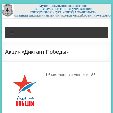
Перейти
к
содержимому
МБОУ СШ 4
Архангельск
Меню
Акция «Диктант Победы»
1,5 миллиона человек из 85