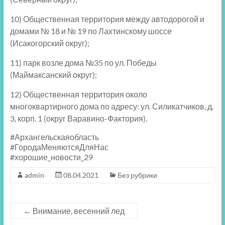
10) Общественная территория между автодорогой и
домами № 18 и № 19 по Лахтинскому шоссе
(Исакогорский округ);
11) парк возле дома №35 по ул. Победы
(Маймаксанский округ);
12) Общественная территория около
многоквартирного дома
по адресу: ул. Силикатчиков, д.
3, корп.
1
(округ Варавино-Фактория).
#Архангельскаяобласть
#ГородаМеняютсяДляНас
#хорошие_новости_29
admin
08.04.2021
Без рубрики
←
Внимание, весенний лед