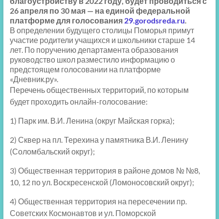
благоустройству в 2022 году, будет проводиться с
26 апреля по 30 мая — на единой федеральной
платформе для голосования
29.gorodsreda.ru
.
В определении будущего столицы Поморья примут
участие родители учащихся и школьники старше 14
лет. По поручению департамента образования
руководство школ разместило информацию о
предстоящем голосовании на платформе
«Дневник.ру».
Перечень общественных территорий, по которым
будет проходить онлайн-голосование:
1) Парк им. В.И. Ленина (округ Майская горка);
2) Сквер на пл. Терехина у памятника В.И. Ленину
(Соломбальский округ);
3) Общественная территория в районе домов № №8,
10, 12 по ул. Воскресенской (Ломоносовский округ);
4) Общественная территория на пересечении
пр.
Советских
Космонавтов
и ул. Поморской