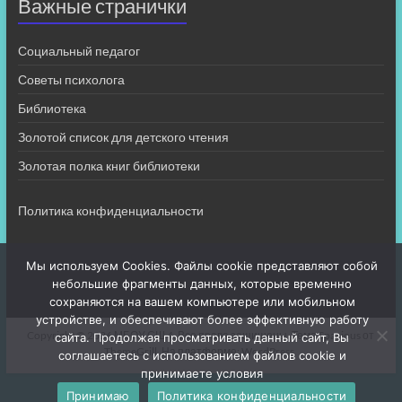
Важные странички
Социальный педагог
Советы психолога
Библиотека
Золотой список для детского чтения
Золотая полка книг библиотеки
Политика конфиденциальности
Мы используем Cookies. Файлы cookie представляют собой
небольшие фрагменты данных, которые временно
сохраняются на вашем компьютере или мобильном
устройстве, и обеспечивают более эффективную работу
Copyright © 2026
МБОУ СШ 4
. Все права защищены. Тема
Spacious
от
сайта. Продолжая просматривать данный сайт, Вы
ThemeGrill. На платформе:
WordPress
.
соглашаетесь с использованием файлов cookie и
принимаете условия
Принимаю
Политика конфиденциальности