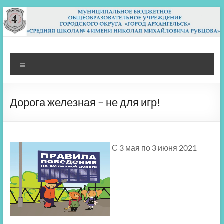
Перейти
к
содержимому
МБОУ СШ 4
Архангельск
Меню
Дорога железная – не для игр!
С 3 мая по 3 июня 2021