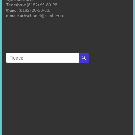
Телефон:
(8182) 65-80-98
Факс:
(8182) 20-53-83;
e-mail:
arhschool4@rambler.ru