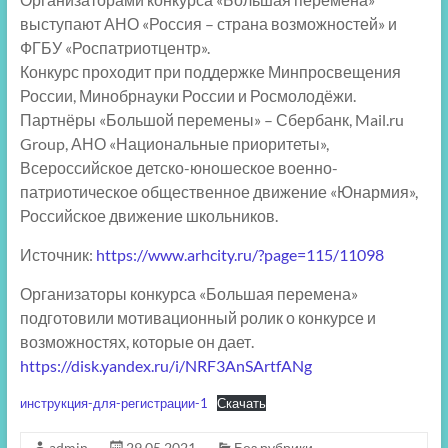
выступают АНО «Россия – страна возможностей» и
ФГБУ «Роспатриотцентр».
Конкурс проходит при поддержке Минпросвещения
России, Минобрнауки России и Росмолодёжи.
Партнёры «Большой перемены» – Сбербанк, Mail.ru
Group, АНО «Национальные приоритеты»,
Всероссийское детско-юношеское военно-
патриотическое общественное движение «Юнармия»,
Российское движение школьников.
Источник:
https://www.arhcity.ru/?page=115/11098
Организаторы конкурса «Большая перемена»
подготовили мотивационный ролик о конкурсе и
возможностях, которые он дает.
https://disk.yandex.ru/i/NRF3AnSArtfANg
инструкция-для-регистрации-1
Скачать
admin
29.05.2021
Без рубрики