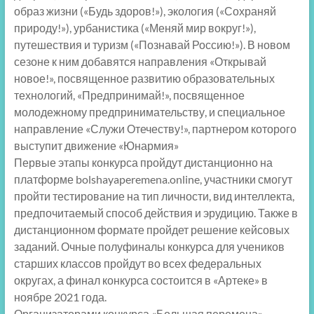
образ жизни («Будь здоров!»), экология («Сохраняй
природу!»), урбанистика («Меняй мир вокруг!»),
путешествия и туризм («Познавай Россию!»). В новом
сезоне к ним добавятся направления «Открывай
новое!», посвященное развитию образовательных
технологий, «Предпринимай!», посвященное
молодежному предпринимательству, и специальное
направление «Служи Отечеству!», партнером которого
выступит движение «Юнармия»
Первые этапы конкурса пройдут дистанционно на
платформе bolshayaperemena.online, участники смогут
пройти тестирование на тип личности, вид интеллекта,
предпочитаемый способ действия и эрудицию. Также в
дистанционном формате пройдет решение кейсовых
заданий. Очные полуфиналы конкурса для учеников
старших классов пройдут во всех федеральных
округах, а финал конкурса состоится в «Артеке» в
ноябре 2021 года.
Организаторами конкурса «Большая перемена»