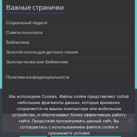
Важные странички
Социальный педагог
Советы психолога
Библиотека
Золотой список для детского чтения
Золотая полка книг библиотеки
Политика конфиденциальности
Мы используем Cookies. Файлы cookie представляют собой
небольшие фрагменты данных, которые временно
сохраняются на вашем компьютере или мобильном
устройстве, и обеспечивают более эффективную работу
Copyright © 2026
МБОУ СШ 4
. Все права защищены. Тема
Spacious
от
сайта. Продолжая просматривать данный сайт, Вы
ThemeGrill. На платформе:
WordPress
.
соглашаетесь с использованием файлов cookie и
принимаете условия