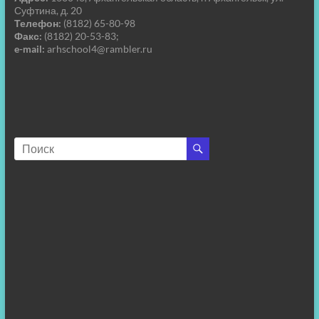
Суфтина, д. 20
Телефон:
(8182) 65-80-98
Факс:
(8182) 20-53-83;
e-mail:
arhschool4@rambler.ru