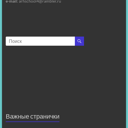
e-mail:
arhschool4@rambler.ru
Важные странички