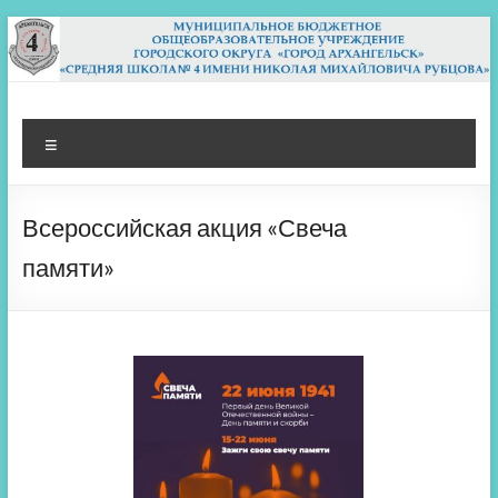
Перейти
к
содержимому
МБОУ СШ 4
Архангельск
Меню
Всероссийская акция «Свеча
памяти»