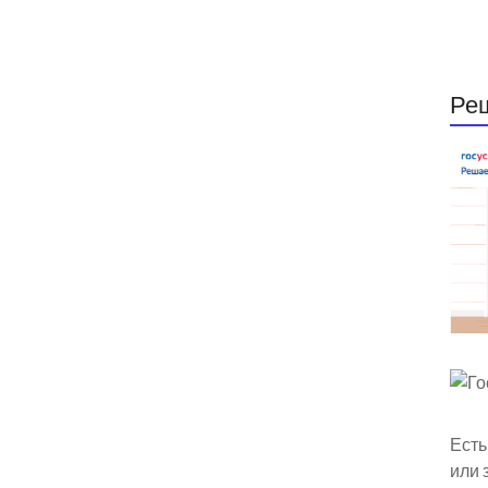
Ре
Есть
или 