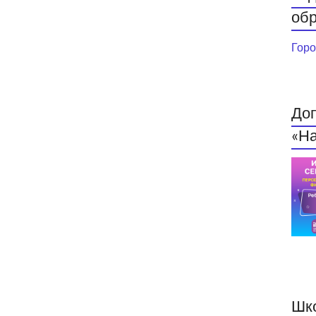
обр
Горо
До
«На
Шк