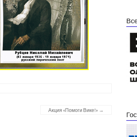
Все
Акция «Помоги Вике!»
→
Гос