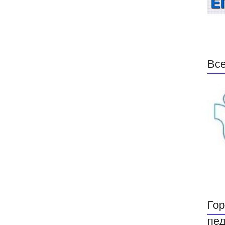
Все
Гор
пед