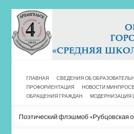
Перейти
к
содержимому
МБОУ СШ 4
Архангельск
ГЛАВНАЯ
СВЕДЕНИЯ ОБ ОБРАЗОВАТЕЛЬ
ПРОФОРИЕНТАЦИЯ
НОВОСТИ МИНПРОС
ОБРАЩЕНИЯ ГРАЖДАН
МОДЕРНИЗАЦИЯ 
Поэтический флэшмоб «Рубцовская о