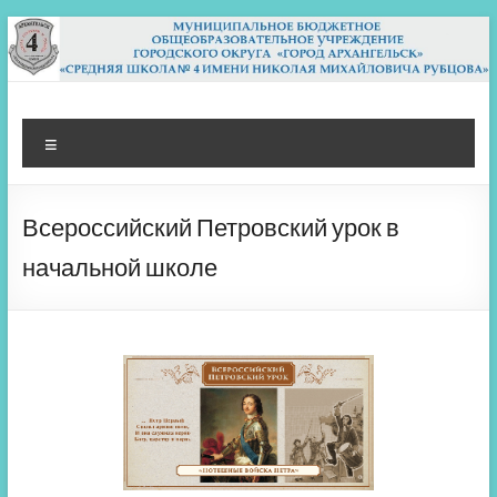
Перейти
к
содержимому
МБОУ СШ 4
Архангельск
Меню
Всероссийский Петровский урок в
начальной школе