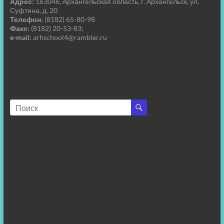
Адрес:
163046, Архангельская область, г. Архангельск, ул.
Суфтина, д. 20
Телефон:
(8182) 65-80-98
Факс:
(8182) 20-53-83;
e-mail:
arhschool4@rambler.ru