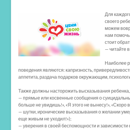
Для каждого
своего ребе
можем вовр
нам помочь 
стоит обрат
— читайте 
Наиболее р
поведения являются: капризность, привередливость
аппетита, раздача подарков окружающим, психологи
Также должны насторожить высказывания ребенка, 
— прямые или косвенные сообщения о суицидальных
больше не увидишь!», «Я этого не вынесу!», «Скоро в
— шутки, иронические высказывания о желании умер
еще живым не уходил!»);
— уверения в своей беспомощности и зависимости от 