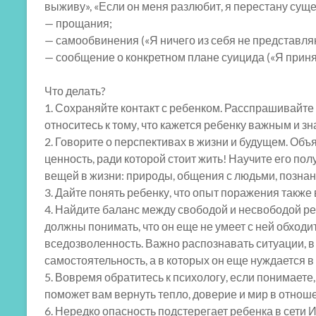
выживу», «Если он меня разлюбит, я перестану суще
— прощания;
— самообвинения («Я ничего из себя не представляю»
— сообщение о конкретном плане суицида («Я принял 
Что делать?
1. Сохраняйте контакт с ребенком. Расспрашивайте 
относитесь к тому, что кажется ребенку важным и з
2. Говорите о перспективах в жизни и будущем. Объя
ценность, ради которой стоит жить! Научите его по
вещей в жизни: природы, общения с людьми, познан
3. Дайте понять ребенку, что опыт поражения также 
4. Найдите баланс между свободой и несвободой ре
должны понимать, что он еще не умеет с ней обходи
вседозволенность. Важно распознавать ситуации, 
самостоятельность, а в которых он еще нуждается в
5. Вовремя обратитесь к психологу, если понимаете,
поможет вам вернуть тепло, доверие и мир в отнош
6. Нередко опасность подстерегает ребенка в сети 