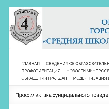
Перейти
к
содержимому
МБОУ СШ 4
Архангельск
ГЛАВНАЯ
СВЕДЕНИЯ ОБ ОБРАЗОВАТЕЛЬ
ПРОФОРИЕНТАЦИЯ
НОВОСТИ МИНПРОС
ОБРАЩЕНИЯ ГРАЖДАН
МОДЕРНИЗАЦИЯ 
Профилактика суицидального поведе