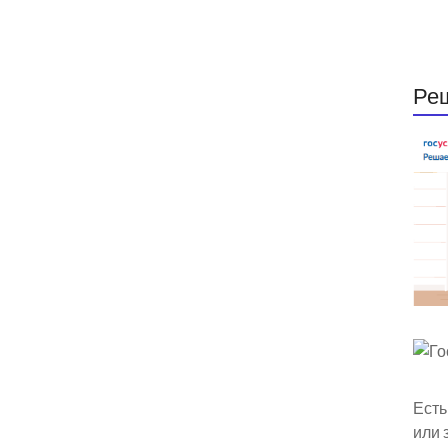
Ре
Есть
или 