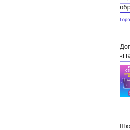
обр
Горо
До
«На
Шк