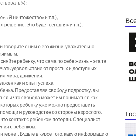
ствовать!»);
, «Я ничтожество» и т.п.);
Все
решение. Это будет сегодня» и т.п.).
и говорите с ним о его жизни, уважительно
начимым.
сняйте ребенку, что сама по себе жизнь – эта та
лучать удовольствие от простых и доступных
ия мира, движения.
важен как и опыт успеха.
бенка. Предоставляя свободу подростку, вы
ться и что свобода может им пониматься как
в которых ребенку уже можно предоставить
 помощи и руководстве со стороны взрослого.
Гос
 что контакт с ребенком потерян. Специалист
ения с ребенком.
Интернет. Будьте в курсе того, какую информацию