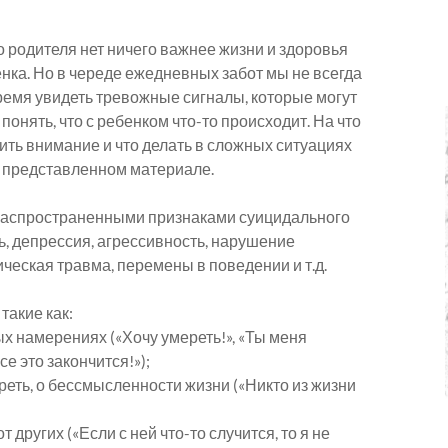
 родителя нет ничего важнее жизни и здоровья
нка. Но в череде ежедневных забот мы не всегда
емя увидеть тревожные сигналы, которые могут
понять, что с ребенком что-то происходит. На что
ить внимание и что делать в сложных ситуациях
в представленном материале.
аспространенными признаками суицидального
, депрессия, агрессивность, нарушение
ческая травма, перемены в поведении и т.д.
такие как:
 намерениях («Хочу умереть!», «Ты меня
се это закончится!»);
еть, о бессмысленности жизни («Никто из жизни
других («Если с ней что-то случится, то я не