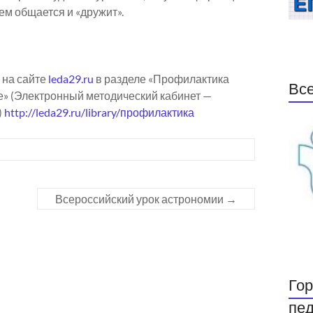
кем общается и «дружит».
 на сайте
leda29.ru
в разделе «Профилактика
Все
е» (Электронный методический кабинет —
)
http://leda29.ru/library/профилактика
Всероссийский урок астрономии
→
Гор
пед