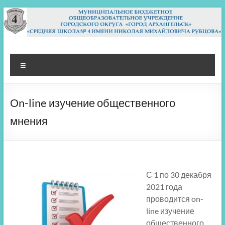
Перейти
к
содержимому
МБОУ СШ 4
Архангельск
Меню
Оn-line изучение общественного
мнения
С 1 по 30 декабря
2021 года
проводится on-
line изучение
общественного