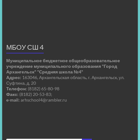
МБОУ СШ 4
Муниципальное бюджетное общеобразовательное
учреждение муниципального образования "Город
Архангельск" "Средняя школа №4"
Адрес:
163046, Архангельская область, г. Архангельск, ул.
Суфтина, д. 20
Телефон:
(8182) 65-80-98
Факс:
(8182) 20-53-83;
e-mail:
arhschool4@rambler.ru