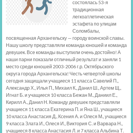
состоялась 53-я
традиционная
легкоатлетическая
эстафета по улицам
Соломбалы,
посвященная Архангельску — городу воинской славы.
Нашу школу представляли команда юношей и команда
девушек. Все команды выступили очень достойно! А
наши парни показали отличный результат и заняли 1
место среди юношей 2003-2006 г.р. Октябрьского
округа города Архангельска! Честь четвертой школы
сегодня защищали учащиеся 11 класса Савелий П.,
Александр Х., Илья П., Михаил К., Данил Ш., Артем Щ.,
Игнат Б. и учащиеся 10 класса Бежан М., Даниил Е.,
Кирилл А., Данил Н. Команду девушек представляли
учащиеся 11 класса Екатерина П. и Яна Ш., учащиеся
10 класса Анастасия Д., Ксения А. и Олеся М., учащиеся
9 класса Злата И., Олеся И., Виктория С. и Варвара Н.,
учащиеся 8 класса Анастасия Л. и 7 класса Альбина Т.