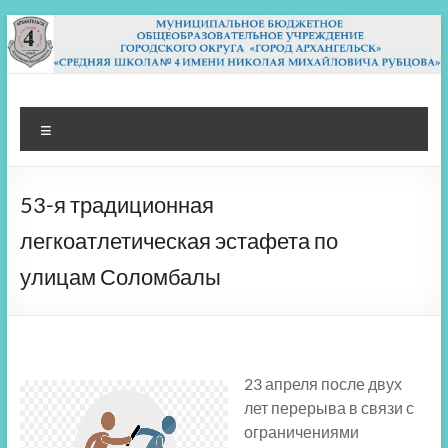
Перейти
к
содержимому
МБОУ СШ 4
Архангельск
Меню
53-я традиционная
легкоатлетическая эстафета по
улицам Соломбалы
23 апреля после двух
лет перерыва в связи с
ограничениями