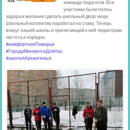
команда педагогов. Все
участники были полны
задора и желания сделать школьный двор чище.
Школьный коллектив поработал на славу. Теперь
вокруг нашей школы и прилегающей к ней территории
чистота и порядок.
#комфортноеПоморье
#ГородаМеняютсяДляНас
#школа4Архангельск