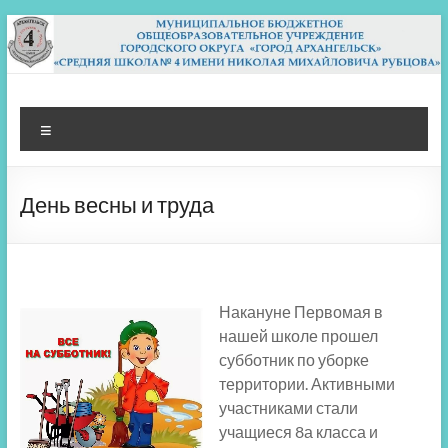
Перейти
к
содержимому
МБОУ СШ 4
Архангельск
Меню
День весны и труда
Накануне Первомая в
нашей школе прошел
субботник по уборке
территории. Активными
участниками стали
учащиеся 8а класса и