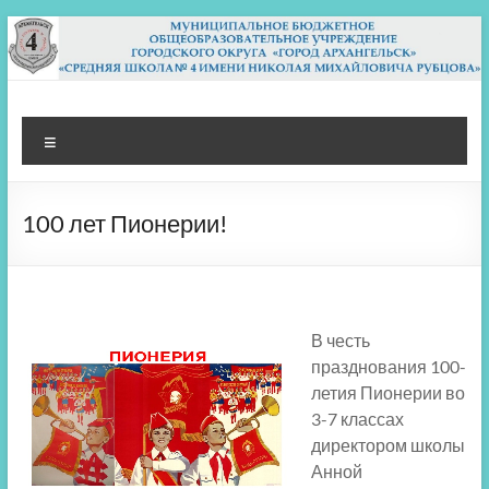
Перейти
к
содержимому
МБОУ СШ 4
Архангельск
Меню
100 лет Пионерии!
В честь
празднования 100-
летия Пионерии во
3-7 классах
директором школы
Анной