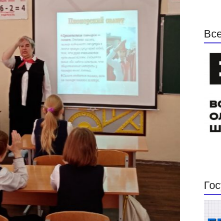
Все
Гос