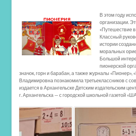
В этом году исп
организации. Э
«Путешествие в 
Классный руков
истории создани
моральных орие
Большой интере
пионерской орга
значок, горн и барабан, а также журналы «Пионер», 
Владимировна познакомила третьеклассников с со
издается в Архангельске Детским издательским це
г. Архангельска — с городской школьной газетой «Ш