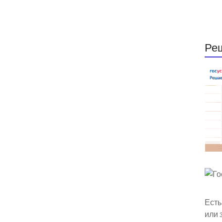
Ре
Есть
или 