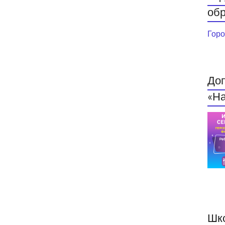
обр
Горо
До
«На
Шк