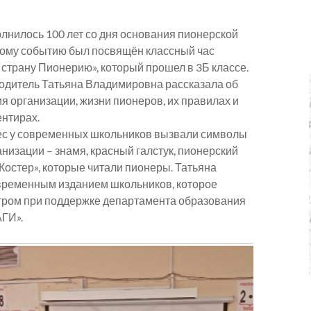
олнилось 100 лет со дня основания пионерской
тому событию был посвящён классный час
страну Пионерию», который прошел в 3Б классе.
одитель Татьяна Владимировна рассказала об
я организации, жизни пионеров, их правилах и
нтирах.
с у современных школьников вызвали символы
низации – знамя, красный галстук, пионерский
«Костер», которые читали пионеры. Татьяна
временным изданием школьников, которое
нтром при поддержке департамента образования
АГИ».