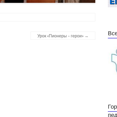
Все
Урок «Пионеры – герои»
→
Гор
пед