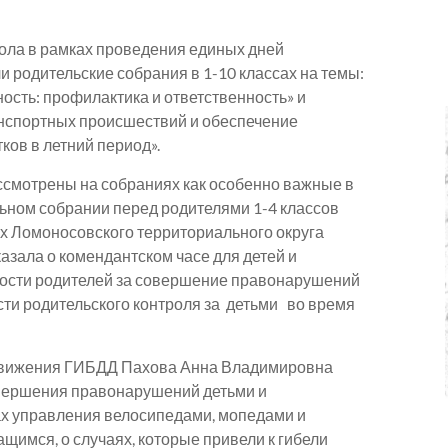
гола в рамках проведения единых дней
 родительские собрания в 1-10 классах на темы:
сть: профилактика и ответственность» и
нспортных происшествий и обеспечение
ков в летний период».
ссмотрены на собраниях как особенно важные в
ьном собрании перед родителями 1-4 классов
х Ломоносовского территориального округа
азала о комендантском часе для детей и
нности родителей за совершение правонарушений
сти родительского контроля за детьми во время
 движения ГИБДД Пахова Анна Владимировна
овершения правонарушений детьми и
ах управления велосипедами, мопедами и
имся, о случаях, которые привели к гибели