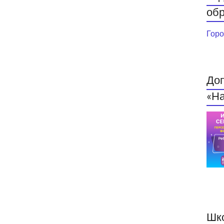
обр
Горо
До
«На
Шк