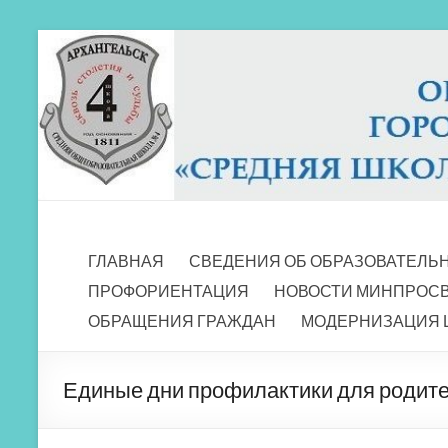
Перейти
к
содержимому
МБОУ СШ 4
Архангельск
ГЛАВНАЯ
СВЕДЕНИЯ ОБ ОБРАЗОВАТЕЛЬ
ПРОФОРИЕНТАЦИЯ
НОВОСТИ МИНПРОС
ОБРАЩЕНИЯ ГРАЖДАН
МОДЕРНИЗАЦИЯ 
Единые дни профилактики для родит