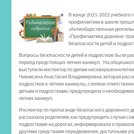
В конце 2021-2022 учебного 
профилактики в школе прошли
«Антиобщественная деятельно
«Профилактика дорожно-тра
безопасности детей и подрост
Вопросы безопасности детей и подростков были ра
период предстоящих летних каникул. На общешкол
выступили инспектор по делам несовершеннолетни
Чивиксина Анастасия Владимировна, которая расск
подростков в летние каникулы, степени ответстве
детьми и подростками, предупредила о необходимо
летних каникул.
Инспектор по пропаганде безопасного дорожного
рассказала родителям, как предупредить случаи с
подростками на дорогах, информировала о правил
другими средствами передвижения, доступными учащ