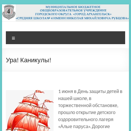
Перейти
к
содержимому
МБОУ СШ 4
Архангельск
Меню
Ура! Каникулы!
1 июня в День защиты детей в
нашей школе, в
торжественной обстановке,
прошло открытие детского
оздоровительного лагеря
«Алые паруса». Дорогие