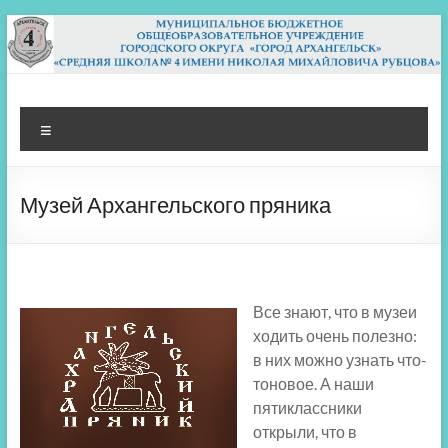
Перейти
к
содержимому
МБОУ СШ 4
Архангельск
Меню
Музей Архангельского пряника
Все знают, что в музеи
ходить очень полезно:
в них можно узнать что-
тоновое. А наши
пятиклассники
открыли, что в