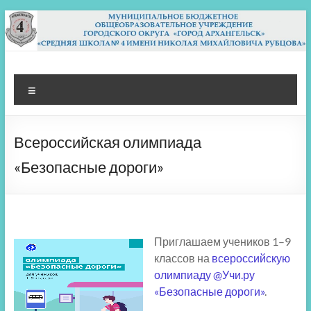
Перейти
к
содержимому
МБОУ СШ 4
Архангельск
Меню
Всероссийская олимпиада
«Безопасные дороги»
Приглашаем учеников 1–9
классов на
всероссийскую
олимпиаду @Учи.ру
«Безопасные дороги»
.