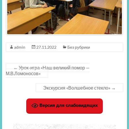
admin
27.11.2022
Без рубрики
←
Урок-игра «Наш великий помор —
М.В.Ломоносов»
Экскурсия «Волшебное стекло»
→
Версия для слабовидящих