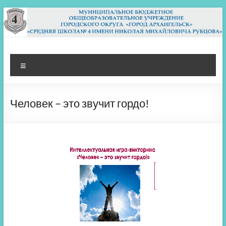
Перейти
к
содержимому
МБОУ СШ 4
Архангельск
Меню
Человек – это звучит гордо!