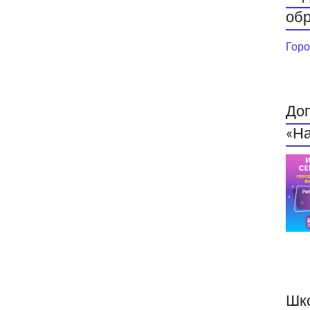
обр
Горо
До
«На
Шк