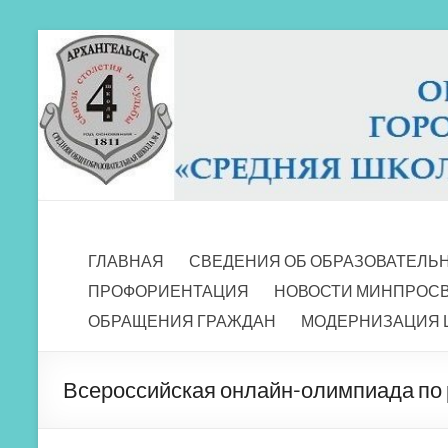
Перейти
к
содержимому
МБОУ СШ 4
Архангельск
ГЛАВНАЯ
СВЕДЕНИЯ ОБ ОБРАЗОВАТЕЛЬ
ПРОФОРИЕНТАЦИЯ
НОВОСТИ МИНПРОС
ОБРАЩЕНИЯ ГРАЖДАН
МОДЕРНИЗАЦИЯ 
Всероссийская онлайн-олимпиада по 