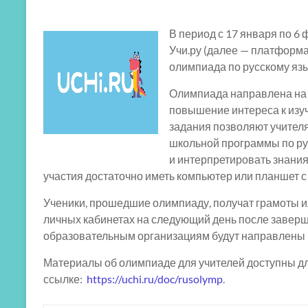
В период с 17 января по 
Учи.ру (далее — платформа
олимпиада по русскому язы
Олимпиада направлена на п
повышение интереса к изу
задания позволяют учител
школьной программы по рус
и интерпретировать знани
участия достаточно иметь компьютер или планшет 
Ученики, прошедшие олимпиаду, получат грамоты и
личных кабинетах на следующий день после заверш
образовательным организациям будут направлены 
Материалы об олимпиаде для учителей доступны дл
ссылке:
https://uchi.ru/doc/rusolymp
.