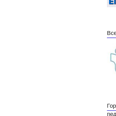
Все
Гор
пед