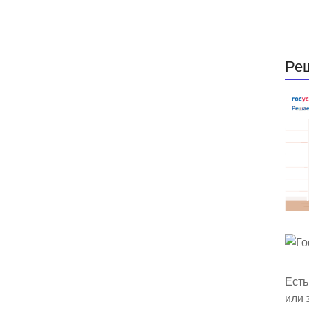
Ре
Есть
или 