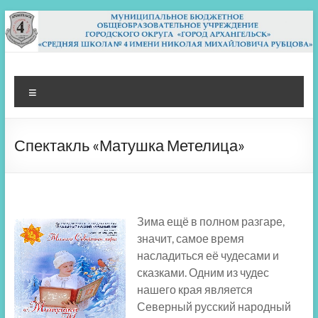
Перейти
к
содержимому
МБОУ СШ 4
Архангельск
Меню
Спектакль «Матушка Метелица»
Зима ещё в полном разгаре,
значит, самое время
насладиться её чудесами и
сказками. Одним из чудес
нашего края является
Северный русский народный