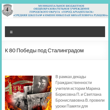
Перейти
к
содержимому
МБОУ СШ 4
Архангельск
Меню
К 80 Победы под Сталинградом
В рамках декады
Гражданственности
учителя истории Марина
Борисовна П. и Светлана
Брониславовна В. провели
уроки Памяти для