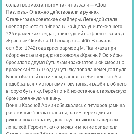
солдат вермахта, потом так и назвали — «Дом
Павлова». Отважно действовали в руинах
Сталинграда советские снайперы. Легендой стала
боевая работа снайпера В. Зайцева, уничтожившего
225 вражеских солдат, пришедший на фронт с завода
«Красный Октябрь» П. Гончаров — 400. В начале
октября 1942 года красноармеец М. Паникаха при
обороне сталинградского завода «Красный Октябрь»
бросился с двумя бутылками зажигательной смеси на
вражеский танк. В одну бутылку попала немецкая пуля.
Боец, объятый пламенем, нашёл в себе силы, чтобы
подобраться к моторному люку танка и разбить об него
вторую бутылку. Герой погиб, но остановил вражескую
бронированную машину.
Воины Красной Армии сближались с гитлеровцами на
расстояние броска гранаты, затем переходили в
рукопашную схватку, действуя штыком и сапёрной
лопаткой. Героизм, как отмечали многие свидетели
Сталинградской битвы, стал для советских воинов