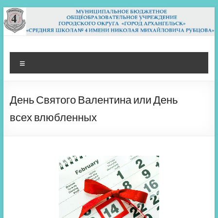
Перейти
к
содержимому
МБОУ СШ 4
Архангельск
Меню
День Святого Валентина или День
всех влюбленных