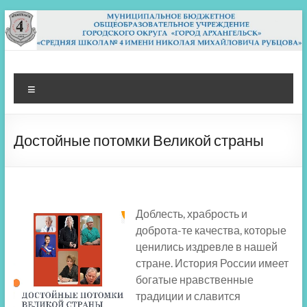
Перейти
к
содержимому
МБОУ СШ 4
Архангельск
Меню
Достойные потомки Великой страны
Доблесть, храбрость и
доброта-те качества, которые
ценились издревле в нашей
стране. История России имеет
богатые нравственные
традиции и славится