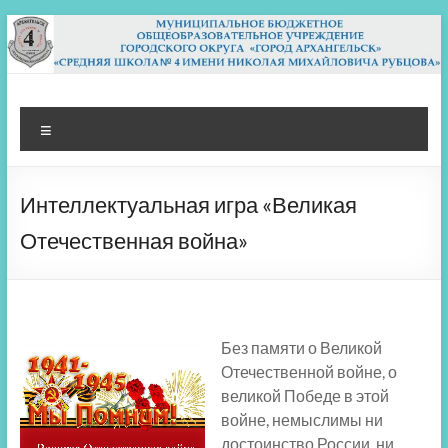
Перейти
к
содержимому
МБОУ СШ 4
Архангельск
Меню
Интеллектуальная игра «Великая
Отечественная война»
Без памяти о Великой
Отечественной войне, о
великой Победе в этой
войне, немыслимы ни
достоинство России, ни