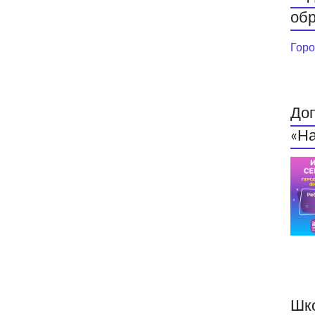
обр
Горо
До
«На
Шк