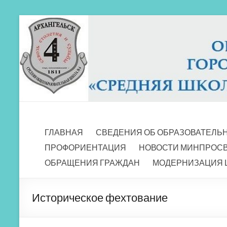
Перейти
к
содержимому
МБОУ СШ 4
Архангельск
ГЛАВНАЯ
СВЕДЕНИЯ ОБ ОБРАЗОВАТЕЛЬ
ПРОФОРИЕНТАЦИЯ
НОВОСТИ МИНПРОС
ОБРАЩЕНИЯ ГРАЖДАН
МОДЕРНИЗАЦИЯ 
Историческое фехтование