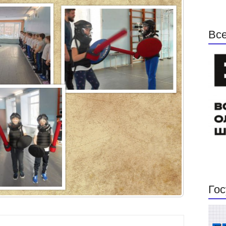
Все
Гос