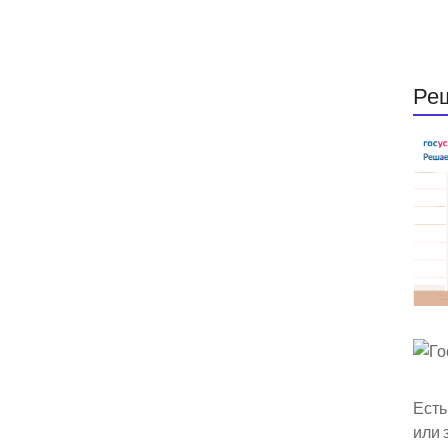
Ре
Есть
или 