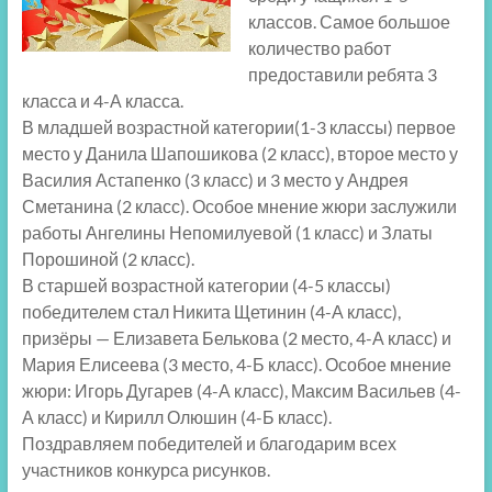
классов. Самое большое
количество работ
предоставили ребята 3
класса и 4-А класса.
В младшей возрастной категории(1-3 классы) первое
место у Данила Шапошикова (2 класс), второе место у
Василия Астапенко (3 класс) и 3 место у Андрея
Сметанина (2 класс). Особое мнение жюри заслужили
работы Ангелины Непомилуевой (1 класс) и Златы
Порошиной (2 класс).
В старшей возрастной категории (4-5 классы)
победителем стал Никита Щетинин (4-А класс),
призёры — Елизавета Белькова (2 место, 4-А класс) и
Мария Елисеева (3 место, 4-Б класс). Особое мнение
жюри: Игорь Дугарев (4-А класс), Максим Васильев (4-
А класс) и Кирилл Олюшин (4-Б класс).
Поздравляем победителей и благодарим всех
участников конкурса рисунков.