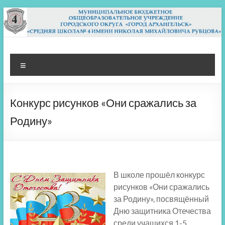
Перейти
к
содержимому
МБОУ СШ 4
Архангельск
Меню
Конкурс рисунков «Они сражались за
Родину»
В школе прошёл конкурс
рисунков «Они сражались
за Родину», посвящённый
Дню защитника Отечества
среди учащихся 1-5