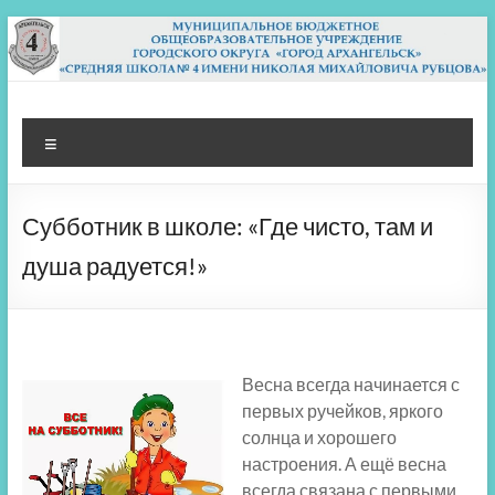
Перейти
к
содержимому
МБОУ СШ 4
Архангельск
Меню
Субботник в школе: «Где чисто, там и
душа радуется!»
Весна всегда начинается с
первых ручейков, яркого
солнца и хорошего
настроения. А ещё весна
всегда связана с первыми