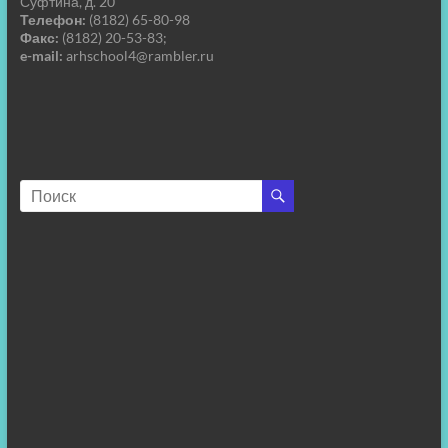
Суфтина, д. 20
Телефон:
(8182) 65-80-98
Факс:
(8182) 20-53-83;
e-mail:
arhschool4@rambler.ru