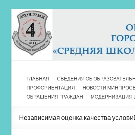
Перейти
к
содержимому
МБОУ СШ 4
Архангельск
ГЛАВНАЯ
СВЕДЕНИЯ ОБ ОБРАЗОВАТЕЛЬ
ПРОФОРИЕНТАЦИЯ
НОВОСТИ МИНПРОС
ОБРАЩЕНИЯ ГРАЖДАН
МОДЕРНИЗАЦИЯ 
Независимая оценка качества услови