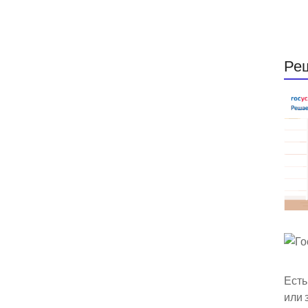
Ре
Есть
или 