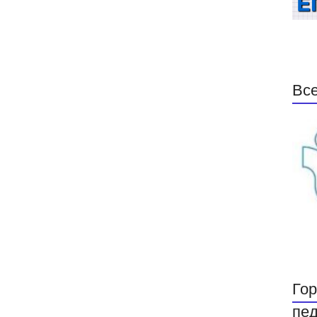
Все
Гор
пед