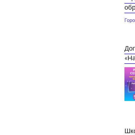
обр
Горо
До
«На
Шк