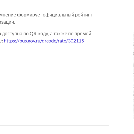
мнение формирует официальный рейтинг
изации.
 доступна по QR-коду, а так же по прямой
е:
https://bus.gov.ru/qrcode/rate/302115