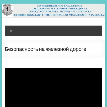
Перейти
к
содержимому
МБОУ СШ 4
Архангельск
Меню
Безопасность на железной дороге