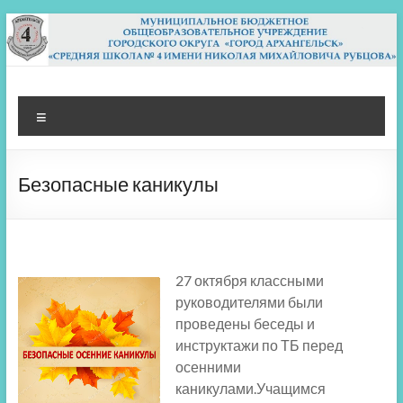
Перейти
к
содержимому
МБОУ СШ 4
Архангельск
Меню
Безопасные каникулы
27 октября классными
руководителями были
проведены беседы и
инструктажи по ТБ перед
осенними
каникулами.Учащимся