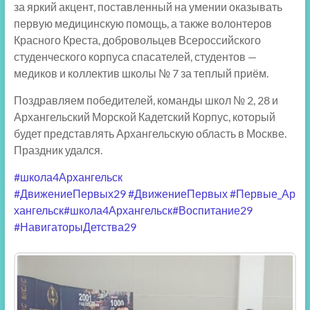
за яркий акцент, поставленный на умении оказывать
первую медицинскую помощь, а также волонтеров
Красного Креста, добровольцев Всероссийского
студенческого корпуса спасателей, студентов —
медиков и коллектив школы № 7 за теплый приём.
Поздравляем победителей, команды школ № 2, 28 и
Архангельский Морской Кадетский Корпус, который
будет представлять Архангельскую область в Москве.
Праздник удался.
#школа4Архангельск
#ДвижениеПервых29
#ДвижениеПервых
#Первые_Ар
хангельск
#школа4Архангельск
#Воспитание29
#НавигаторыДетства29