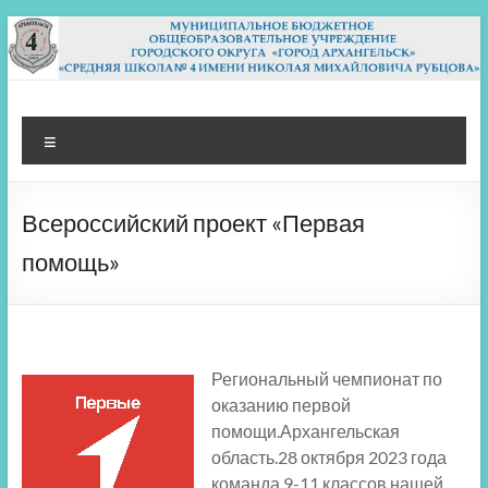
Перейти
к
содержимому
МБОУ СШ 4
Архангельск
Меню
Всероссийский проект «Первая
помощь»
Региональный чемпионат по
оказанию первой
помощи.Архангельская
область.28 октября 2023 года
команда 9-11 классов нашей