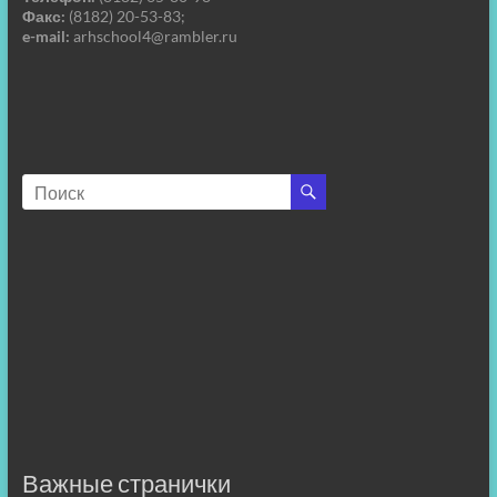
Факс:
(8182) 20-53-83;
e-mail:
arhschool4@rambler.ru
Важные странички