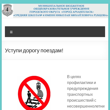
Перейти
к
содержимому
МБОУ СШ 4
Архангельск
Меню
Уступи дорогу поездам!
В целях
профилактики и
предупреждения
транспортных
происшествий с
несовершеннолетни