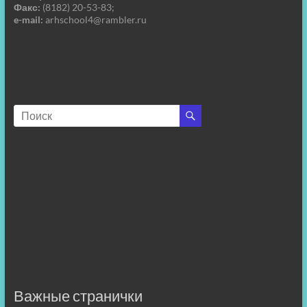
Факс:
(8182) 20-53-83;
e-mail:
arhschool4@rambler.ru
Важные странички