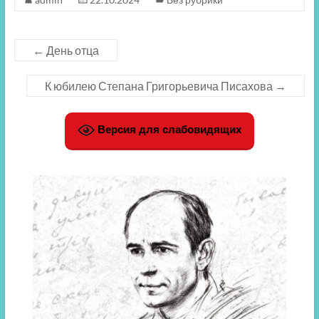
←
День отца
К юбилею Степана Григорьевича Писахова
→
Версия для слабовидящих