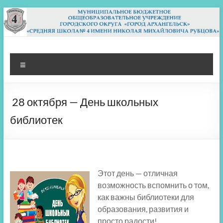
Перейти
к
содержимому
МБОУ СШ 4
Архангельск
Меню
28 октября — День школьных
библиотек
Этот день — отличная
возможность вспомнить о том,
как важны библиотеки для
образования, развития и
просто радости!