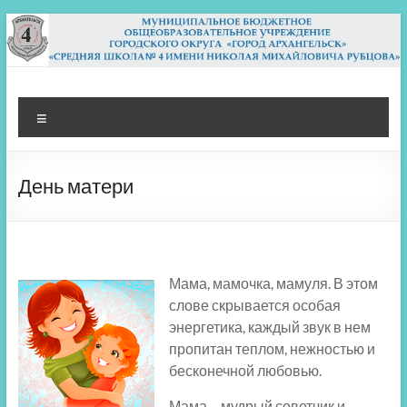
Перейти
к
содержимому
МБОУ СШ 4
Архангельск
Меню
День матери
Мама, мамочка, мамуля. В этом
слове скрывается особая
энергетика, каждый звук в нем
пропитан теплом, нежностью и
бесконечной любовью.
Мама – мудрый советчик и